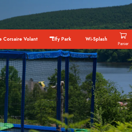
e Corsaire Volant
Elfy Park
Wi-Splash
Panier