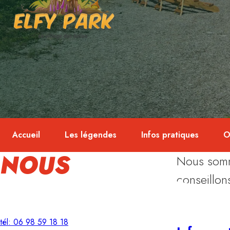
Accueil
Les légendes
Infos pratiques
O
NOUS
Nous somm
conseillon
CONTACTER
Les répons
tél: 06 98 59 18 18