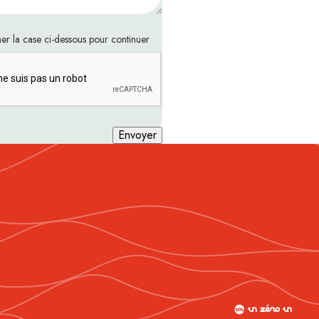
er la case ci-dessous pour continuer
Envoyer
Une réalisation
un zéro un